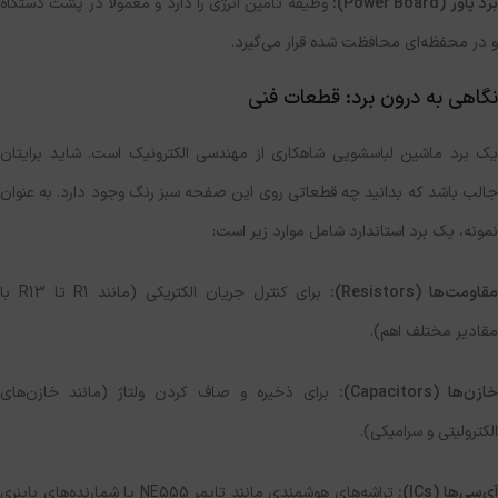
رد پاور (
Power Board
):
وظیفه تامین انرژی را دارد و معمولاً در پشت دستگاه
و در محفظه‌ای محافظت شده قرار می‌گیرد.
نگاهی به درون برد: قطعات فنی
یک برد ماشین لباسشویی شاهکاری از مهندسی الکترونیک است. شاید برایتان
جالب باشد که بدانید چه قطعاتی روی این صفحه سبز رنگ وجود دارد. به عنوان
نمونه، یک برد استاندارد شامل موارد زیر است:
قاومت‌ها (
Resistors
):
برای کنترل جریان الکتریکی (مانند R1 تا R13 با
مقادیر مختلف اهم).
خازن‌ها (
Capacitors
):
برای ذخیره و صاف کردن ولتاژ (مانند خازن‌های
الکترولیتی و سرامیکی).
ی‌سی‌ها (
ICs
):
تراشه‌های هوشمندی مانند تایمر NE555 یا شمارنده‌های باینری