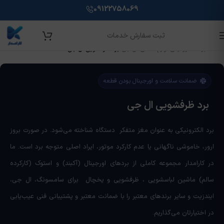
09122758069
ثبت سفارش خدمات
خانه
/
برد الکترونیکی لوازم خانگی
/
ال جی
/
برد ظرفشویی ال جی
آموزش تعمیر برد لوازم خانگی
ضمانت سلامت و اورجینال بودن قطعه
کارامدار شرکت تخصصی در حوزه آموزش، فروش و تعمیر برد
برد ظرفشویی ال جی
لوازم خانگی با هدف ارائه خدمات با کیفیت و آموزش‌ کاربردی برای
افراد علاقه‌مند به این حوزه می‌باشد.
برد الکترونیکی به عنوان مغز متفکر دستگاه شناخته می‌شود. در صورت بروز
ارور، خاموشی ناگهانی یا عدم کارکرد موتور، ایراد اصلی متوجه برد است. ما
اینجا کلیک کنید
در کارامدار مجموعه کاملی از بردهای اورجینال (آکبند) و استوک (کارکرده
ویژه اشتغال و مهاجرت
سالم) ماشین لباسشویی ، ظرفشویی و یخچال برای سامسونگ، ال جی،
ایندزیت و سایر برندهای معتبر را با ضمانت معتبر و پشتیبانی فنی عیب‌یابی
100% تضمینی همراه با مدرک فنی حرفه ای
در اختیارتان می‌گذاریم.