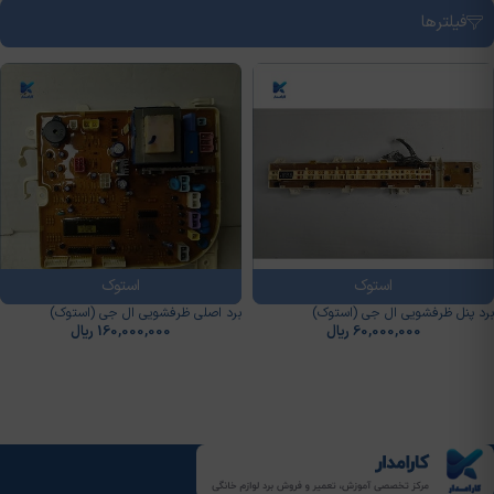
فیلترها
استوک
استوک
برد پنل ظرفشويی ال جي (استوک)
برد اصلی ظرفشويی ال جی (استوک)
60,000,000
ریال
160,000,000
ریال