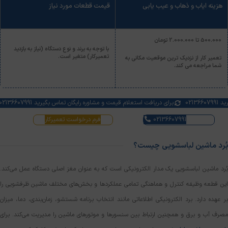
هزینه ایاب و ذهاب و عیب یابی
قیمت قطعات مورد نیاز
500.000 تا 2.000.000 تومان
با توجه به برند و نوع دستگاه (نیاز به بازدید
تعمیرکار) متغیر است.
تعمیر کار از نزدیک ترین موقعیت مکانی به
شما مراجعه می کند.
بگیرید 02136607991
برای دریافت استعلام قیمت و مشاوره رایگان تماس بگیرید 02136607991
02136607991
فرم درخواست تعمیرکار
بُرد ماشین لباسشویی چیست؟
بُرد ماشین لباسشویی یک مدار الکترونیکی است که به عنوان مغز اصلی دستگاه عمل می‌کند.
این قطعه وظیفه کنترل و هماهنگی تمامی عملکردها و بخش‌های مختلف ماشین ظرفشویی را
بر عهده دارد. برد الکترونیکی اطلاعاتی مانند انتخاب برنامه شستشو، زمان‌بندی، دما، میزان
مصرف آب و برق و همچنین ارتباط بین سنسورها و موتورهای ماشین را مدیریت می‌کند. برای