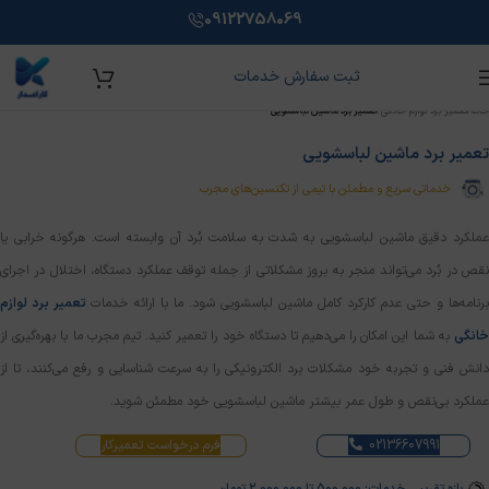
09122758069
ثبت سفارش خدمات
خانه
/
تعمیر برد لوازم خانگی
/
تعمیر برد ماشین لباسشویی
تعمیر برد ماشین لباسشویی
آموزش تعمیر برد لوازم خانگی
خدماتی سریع و مطمئن با تیمی از تکنسین‌های مجرب
کارامدار شرکت تخصصی در حوزه آموزش، فروش و تعمیر برد
لوازم خانگی با هدف ارائه خدمات با کیفیت و آموزش‌ کاربردی برای
عملکرد دقیق ماشین لباسشویی به شدت به سلامت بُرد آن وابسته است. هرگونه خرابی یا
افراد علاقه‌مند به این حوزه می‌باشد.
نقص در بُرد می‌تواند منجر به بروز مشکلاتی از جمله توقف عملکرد دستگاه، اختلال در اجرای
برنامه‌ها و حتی عدم کارکرد کامل ماشین لباسشویی شود. ما با ارائه خدمات
تعمیر برد لوازم
اینجا کلیک کنید
خانگی
به شما این امکان را می‌دهیم تا دستگاه خود را تعمیر کنید. تیم مجرب ما با بهره‌گیری از
دانش فنی و تجربه خود مشکلات برد الکترونیکی را به سرعت شناسایی و رفع می‌کنند، تا از
ویژه اشتغال و مهاجرت
عملکرد بی‌نقص و طول عمر بیشتر ماشین لباسشویی خود مطمئن شوید.
100% تضمینی همراه با مدرک فنی حرفه ای
02136607991
فرم درخواست تعمیرکار