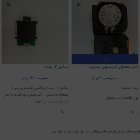
نو
تایمر معمولی لباسشویی ایندزیت
سلکتور 12 برنامه
20,000,000
ریال
12,000,000
ریال
برند:
ایندزیت
سلکتور ۱۲ برنامه در ماشین لباسشویی یکی از
قطعات مکانیکی – الکترونیکی مهم است که نقش
نوع قطعه:
تایمر معمولی
کنترل‌کننده دارد. این قطعه
وضعیت:
نو
توضیحات تکمیلی
توضیحات
سوالات متداول
نظرات (0)
درباره برند