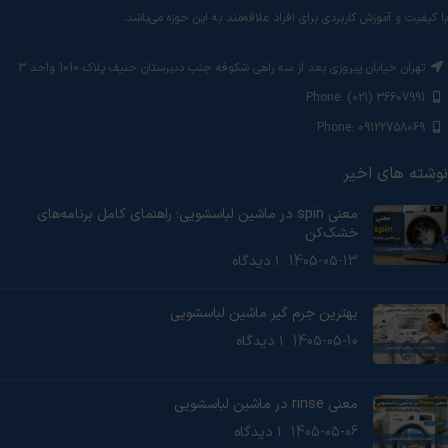
با کیفیت و آموزش‌ کاربردی برای افراد علاقه‌مند به این حوزه می‌باشد.
تهران خیابان پیروزی بعد از سه راهی شکوفه جنب دبیرستان حنیف پلاک 1010 واحد 3
Phone: (021) 36607991
Phone: 09122758069
نوشته های اخیر
معنی spin در ماشین لباسشویی؛ راهنمای کامل برنامه‌های
خشک‌کن
1405-05-13
۱ دیدگاه
بهترین جرم گیر ماشین لباسشویی
1405-05-10
۱ دیدگاه
معنی rinse در ماشین لباسشویی
1405-05-06
۱ دیدگاه