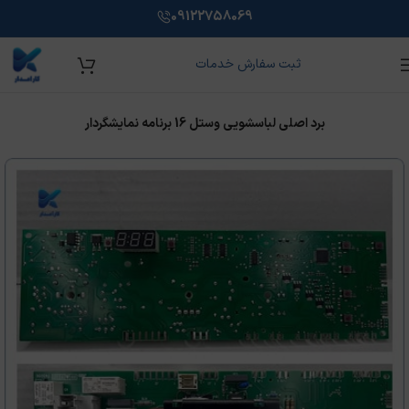
09122758069
ثبت سفارش خدمات
خانه
/
برد الکترونیکی لوازم خانگی
/
وستل
/
برد ماشین لباسشویی وستل
برد اصلی لباسشويی وستل 16 برنامه نمايشگردار
آموزش تعمیر برد لوازم خانگی
کارامدار شرکت تخصصی در حوزه آموزش، فروش و تعمیر برد
لوازم خانگی با هدف ارائه خدمات با کیفیت و آموزش‌ کاربردی برای
افراد علاقه‌مند به این حوزه می‌باشد.
اینجا کلیک کنید
ویژه اشتغال و مهاجرت
100% تضمینی همراه با مدرک فنی حرفه ای