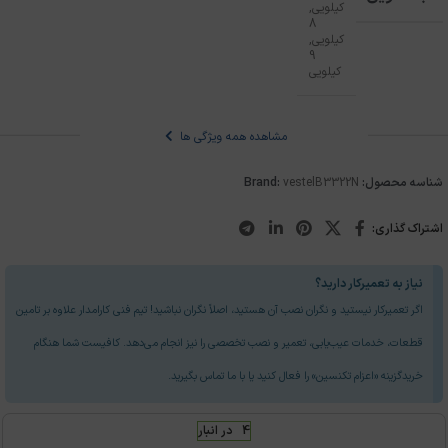
کیلویی
,
8
کیلویی
,
9
کیلویی
مشاهده همه ویژگی ها
شناسه محصول:
B3322N
vestel
Brand:
اشتراک گذاری:
نیاز به تعمیرکار دارید؟
اگر تعمیرکار نیستید و نگران نصب آن هستید، اصلاً نگران نباشید! تیم فنی کارامدار علاوه بر تامین
قطعات، خدمات عیب‌یابی، تعمیر و نصب تخصصی را نیز انجام می‌دهد. کافیست شما هنگام
خریدگزینه «اعزام تکنسین» را فعال کنید یا با ما تماس بگیرید.
4 در انبار