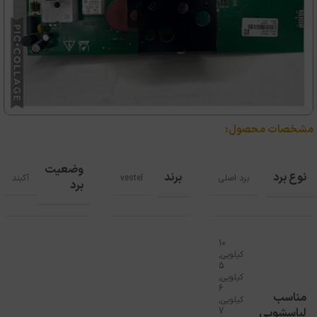
مشخصات محصول:
وضعیت
نوع برد
برند
برد اصلی
vestel
آکبند
برد
10
کیلویی
,
5
کیلویی
,
6
مناسب
کیلویی
,
لباسشویی
7