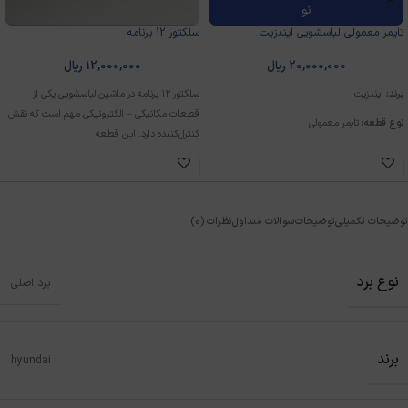
نو
تایمر معمولی لباسشویی ایندزیت
سلکتور 12 برنامه
20,000,000
ریال
12,000,000
ریال
برند:
ایندزیت
سلکتور ۱۲ برنامه در ماشین لباسشویی یکی از
قطعات مکانیکی – الکترونیکی مهم است که نقش
نوع قطعه:
تایمر معمولی
کنترل‌کننده دارد. این قطعه
وضعیت:
نو
توضیحات تکمیلی
توضیحات
سوالات متداول
نظرات (0)
نوع برد
برد اصلی
برند
hyundai