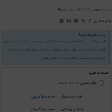
شناسه محصول:
B3329N
hyundai
Brand:
اشتراک گذاری:
نیاز به تعمیرکار دارید؟
اگر تعمیرکار نیستید و نگران نصب آن هستید، اصلاً نگران نباشید! تیم فنی کارامدار علاوه بر تامین
قطعات، خدمات عیب‌یابی، تعمیر و نصب تخصصی را نیز انجام می‌دهد. کافیست شما هنگام
خریدگزینه «اعزام تکنسین» را فعال کنید یا با ما تماس بگیرید.
خدمات فنی:
اعزام تکنسین:
(
+
5,000,000
ریال
)
55,000,000
ریال
55,000,000
ریال