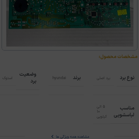
مشخصات محصول:
وضعیت
نوع برد
برند
برد اصلی
hyundai
استوک
برد
5 الی
مناسب
10
لباسشویی
کیلویی
مشاهده همه ویژگی ها