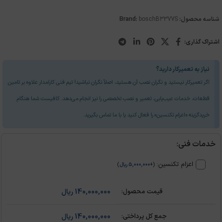
شناسه محصول:
B3377S
bosch
Brand:
اشتراک گذاری:
نیاز به تعمیرکار دارید؟
اگر تعمیرکار نیستید و نگران نصب آن هستید، اصلاً نگران نباشید! تیم فنی کارامدار علاوه بر تامین
قطعات، خدمات عیب‌یابی، تعمیر و نصب تخصصی را نیز انجام می‌دهد. کافیست شما هنگام
خریدگزینه «اعزام تکنسین» را فعال کنید یا با ما تماس بگیرید.
خدمات فنی:
اعزام تکنسین:
(
+
5,000,000
ریال
)
140,000,000
ریال
140,000,000
ریال