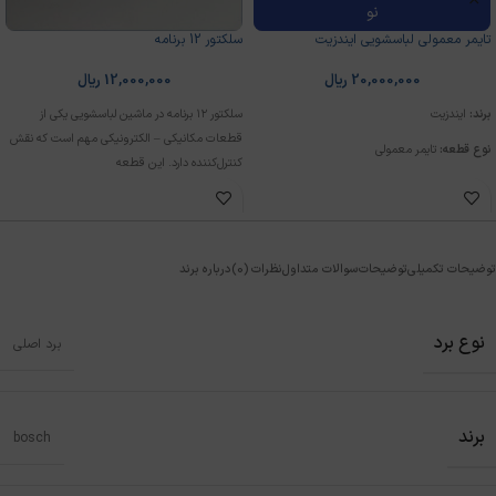
نو
تایمر معمولی لباسشویی ایندزیت
سلکتور 12 برنامه
20,000,000
ریال
12,000,000
ریال
برند:
ایندزیت
سلکتور ۱۲ برنامه در ماشین لباسشویی یکی از
قطعات مکانیکی – الکترونیکی مهم است که نقش
نوع قطعه:
تایمر معمولی
کنترل‌کننده دارد. این قطعه
وضعیت:
نو
توضیحات تکمیلی
توضیحات
سوالات متداول
نظرات (0)
درباره برند
نوع برد
برد اصلی
برند
bosch